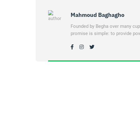
Mahmoud Baghagho
Founded by Begha over many cups 
promise is simple: to provide pow