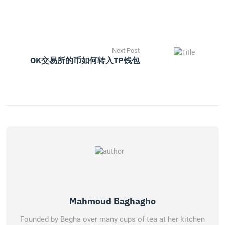
Next Post
OK交易所的币如何转入TP钱包
Mahmoud Baghagho
Founded by Begha over many cups of tea at her kitchen