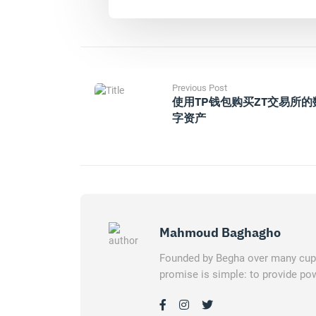
Previous Post
使用TP钱包购买ZT交易所的
字资产
Mahmoud Baghagho
Founded by Begha over many cups 
promise is simple: to provide pow